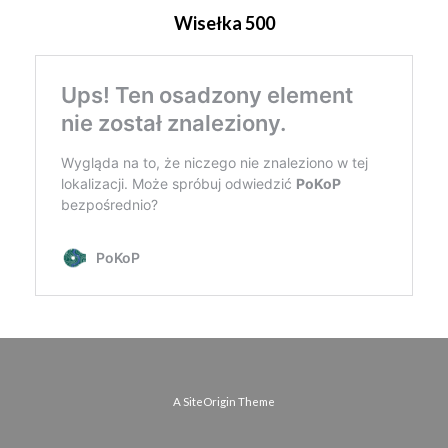
Wisełka 500
A
SiteOrigin
Theme